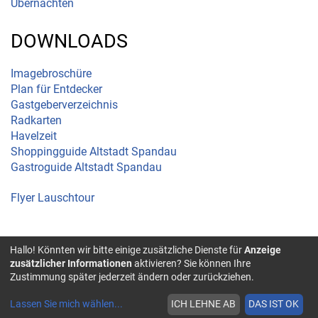
Übernachten
DOWNLOADS
Imagebroschüre
Plan für Entdecker
Gastgeberverzeichnis
Radkarten
Havelzeit
Shoppingguide Altstadt Spandau
Gastroguide Altstadt Spandau
Flyer Lauschtour
Hallo! Könnten wir bitte einige zusätzliche Dienste für
Anzeige
© 2026 Spandau |
zusätzlicher Informationen
aktivieren? Sie können Ihre
Impressum
|
Zustimmung später jederzeit ändern oder zurückziehen.
Barrierefreiheit
|
Lassen Sie mich wählen
...
ICH LEHNE AB
DAS IST OK
Datenschutz-
Datenschutz