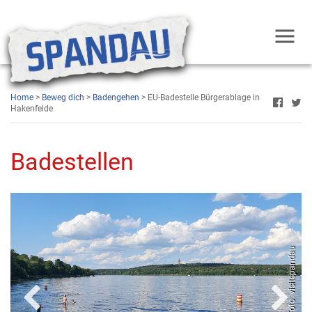
Home
>
Beweg dich
>
Badengehen
> EU-Badestelle Bürgerablage in
Hakenfelde
Badestellen