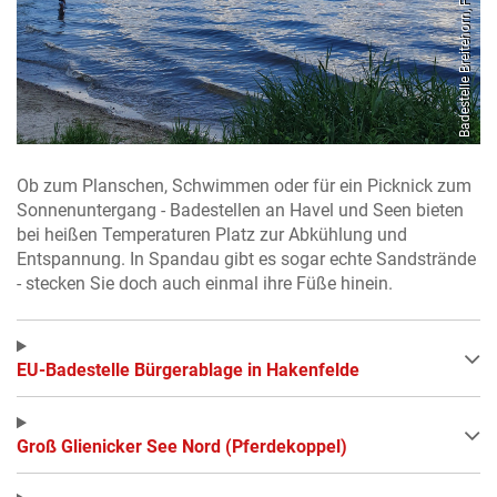
Foto: Gröschel Branding
Badestelle Breitehorn, Foto: visitspandau
Ob zum Planschen, Schwimmen oder für ein Picknick zum
Sonnenuntergang - Badestellen an Havel und Seen bieten
bei heißen Temperaturen Platz zur Abkühlung und
Entspannung. In Spandau gibt es sogar echte Sandstrände
- stecken Sie doch auch einmal ihre Füße hinein.
EU-Badestelle Bürgerablage in Hakenfelde
Groß Glienicker See Nord (Pferdekoppel)