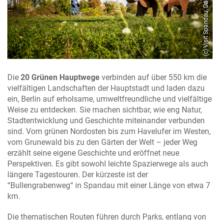
dau, Dagmar Schwelle
(c) Visit Spandau, Dagmar Schwelle
Die
20 Grünen Hauptwege
verbinden auf über 550 km die
vielfältigen Landschaften der Hauptstadt und laden dazu
ein, Berlin auf erholsame, umweltfreundliche und vielfältige
Weise zu entdecken. Sie machen sichtbar, wie eng Natur,
Stadtentwicklung und Geschichte miteinander verbunden
sind. Vom grünen Nordosten bis zum Havelufer im Westen,
vom Grunewald bis zu den Gärten der Welt – jeder Weg
erzählt seine eigene Geschichte und eröffnet neue
Perspektiven. Es gibt sowohl leichte Spazierwege als auch
längere Tagestouren. Der kürzeste ist der
“Bullengrabenweg“ in Spandau mit einer Länge von etwa 7
km.
Die thematischen Routen führen durch Parks, entlang von