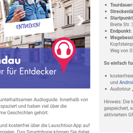
Tourdauer
Streckenl
Startpunkt
Breite Str.
Endpunkt:
Wegebesch
Kopfsteinp
Weg von St
So einfach fu
kostenfrei
und
Andro
Audiotour 
unterhaltsamen Audioguide. Innerhalb von
Hinweis: Die I
 spaziert und haben viel über die
gespeichert, s
ame Geschichten gehört.
aktiviertem G
nd kostenfrei über die Lauschtour-App auf
bspielen. Das Smartphone können Sie dabei