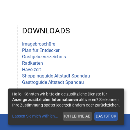
DOWNLOADS
Imagebroschüre
Plan für Entdecker
Gastgeberverzeichnis
Radkarten
Havelzeit
Shoppingguide Altstadt Spandau
Gastroguide Altstadt Spandau
Hallo! Könnten wir bitte einige zusätzliche Dienste für
Flyer Lauschtour
Anzeige zusätzlicher Informationen
aktivieren? Sie können
Ihre Zustimmung später jederzeit ändern oder zurückziehen.
Lassen Sie mich wählen
...
ICH LEHNE AB
DAS IST OK