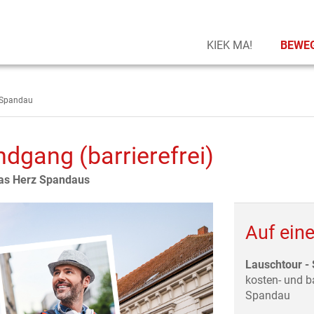
KIEK MA!
BEWEG
 Spandau
dgang (barrierefrei)
das Herz Spandaus
Auf eine
Lauschtour -
kosten- und ba
Spandau