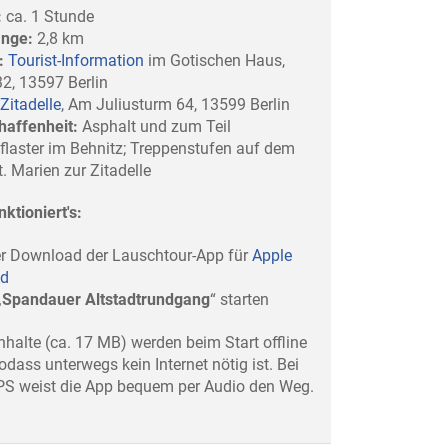
:
ca. 1 Stunde
änge:
2,8 km
:
Tourist-Information
im Gotischen Haus,
 32, 13597 Berlin
Zitadelle
, Am Juliusturm 64, 13599 Berlin
affenheit:
Asphalt und zum Teil
flaster im Behnitz; Treppenstufen auf dem
. Marien zur Zitadelle
nktioniert's:
er Download der Lauschtour-App für
Apple
id
„
Spandauer Altstadtrundgang
“ starten
nhalte (ca. 17 MB) werden beim Start offline
odass unterwegs kein Internet nötig ist. Bei
PS weist die App bequem per Audio den Weg.