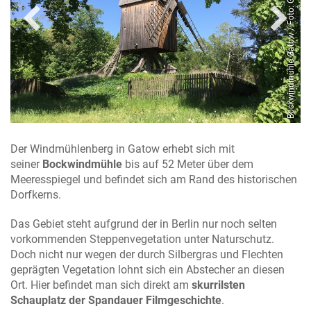
hlenberg / Foto: Gröschel Branding
Bockwindmühle Gatow / Foto: Gröschel Branding
Der Windmühlenberg in Gatow erhebt sich mit
seiner
Bockwindmühle
bis auf 52 Meter über dem
Meeresspiegel und befindet sich am Rand des historischen
Dorfkerns.
Das Gebiet steht aufgrund der in Berlin nur noch selten
vorkommenden Steppenvegetation unter Naturschutz.
Doch nicht nur wegen der durch Silbergras und Flechten
geprägten Vegetation lohnt sich ein Abstecher an diesen
Ort. Hier befindet man sich direkt am
skurrilsten
Schauplatz der Spandauer Filmgeschichte
.