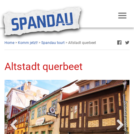
Home
>
Komm jetzt!
>
Spandau tourt
> Altstadt querbeet
Altstadt querbeet