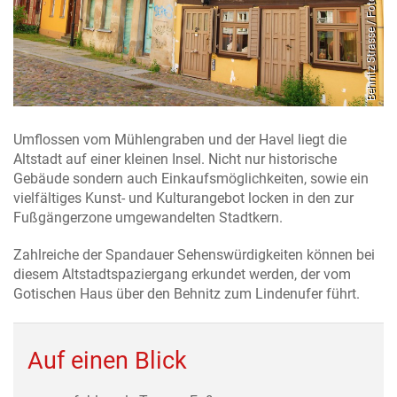
Behnitz Strasse / Foto: Gröschel Branding
tadt / Foto: Jehne
Umflossen vom Mühlengraben und der Havel liegt die
Altstadt auf einer kleinen Insel. Nicht nur historische
Gebäude sondern auch Einkaufsmöglichkeiten, sowie ein
vielfältiges Kunst- und Kulturangebot locken in den zur
Fußgängerzone umgewandelten Stadtkern.
Zahlreiche der Spandauer Sehenswürdigkeiten können bei
diesem Altstadtspaziergang erkundet werden, der vom
Gotischen Haus über den Behnitz zum Lindenufer führt.
Auf einen Blick