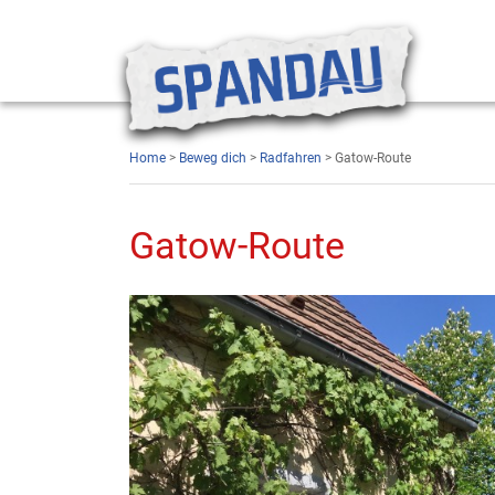
Home
>
Beweg dich
>
Radfahren
> Gatow-Route
Gatow-Route