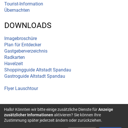
Tourist-Information
Übernachten
DOWNLOADS
Imagebroschüre
Plan für Entdecker
Gastgeberverzeichnis
Radkarten
Havelzeit
Shoppingguide Altstadt Spandau
Gastroguide Altstadt Spandau
Flyer Lauschtour
Hallo! Könnten wir bitte einige zusätzliche Dienste für
Anzeige
© 2026 Spandau |
zusätzlicher Informationen
aktivieren? Sie können Ihre
Impressum
|
Zustimmung später jederzeit ändern oder zurückziehen.
Barrierefreiheit
|