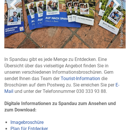
 (c) Visit Spandau
Flyer Spandau (c) Visit Spandau
In Spandau gibt es jede Menge zu Entdecken. Eine
Übersicht über das vielseitige Angebot finden Sie in
unseren verschiedenen Informationsbroschüren. Gern
sendet Ihnen das Team der
Tourist-Information
die
Broschüren auf dem Postweg zu. Sie erreichen Sie per
E-
Mail
und unter der Telefonnummer 030 333 93 88.
Digitale Informationen zu Spandau zum Ansehen und
zum Download:
Imagebroschüre
Plan für Entdecker