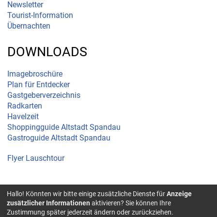
Newsletter
Tourist-Information
Übernachten
DOWNLOADS
Imagebroschüre
Plan für Entdecker
Gastgeberverzeichnis
Radkarten
Havelzeit
Shoppingguide Altstadt Spandau
Gastroguide Altstadt Spandau
Flyer Lauschtour
Hallo! Könnten wir bitte einige zusätzliche Dienste für
Anzeige
© 2026 Spandau |
zusätzlicher Informationen
aktivieren? Sie können Ihre
Impressum
|
Zustimmung später jederzeit ändern oder zurückziehen.