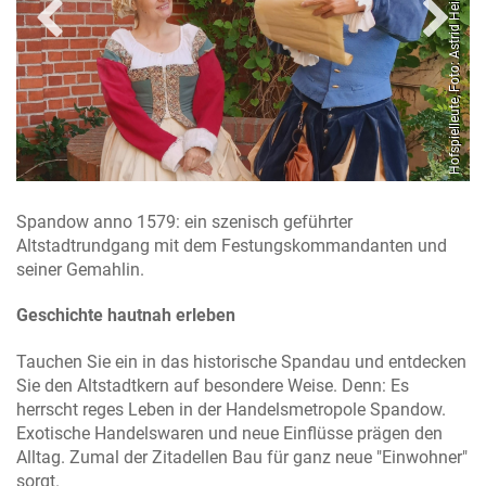
tz / Foto: Gröschel Branding
Hofspielleute, Foto: Astrid Heiland-Vondruska
Spandow anno 1579: ein szenisch geführter
Altstadtrundgang mit dem Festungskommandanten und
seiner Gemahlin.
Geschichte hautnah erleben
Tauchen Sie ein in das historische Spandau und entdecken
Sie den Altstadtkern auf besondere Weise. Denn: Es
herrscht reges Leben in der Handelsmetropole Spandow.
Exotische Handelswaren und neue Einflüsse prägen den
Alltag. Zumal der Zitadellen Bau für ganz neue "Einwohner"
sorgt.