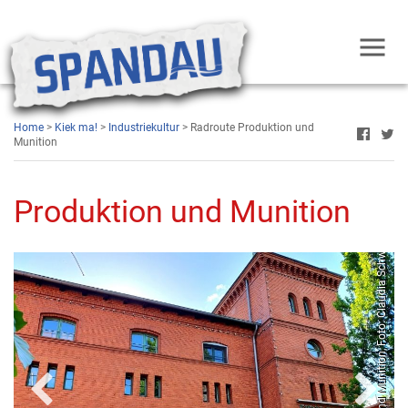
Home
>
Kiek ma!
>
Industriekultur
> Radroute Produktion und
Munition
Produktion und Munition
Radroute Produktion und Munition, Foto: Claudia Schwaier
itBerlin/ Wolfgang Scholvien