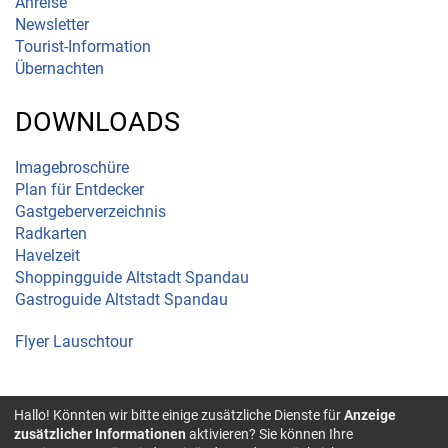
Anreise
Newsletter
Tourist-Information
Übernachten
DOWNLOADS
Imagebroschüre
Plan für Entdecker
Gastgeberverzeichnis
Radkarten
Havelzeit
Shoppingguide Altstadt Spandau
Gastroguide Altstadt Spandau
Flyer Lauschtour
Hallo! Könnten wir bitte einige zusätzliche Dienste für
Anzeige
© 2026 Spandau |
zusätzlicher Informationen
aktivieren? Sie können Ihre