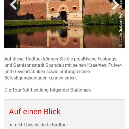
o: Norhei, Wikimedia Commons
Zitadelle Graben / Foto: Jehne
Auf dieser Radtour können Sie die preußische Festungs-
und Garnisonsstadt Spandau mit seinen Kasernen, Pulver-
und Gewehrfabriken sowie umfangreichen
Befestigungsanlagen kennenlernen.
Die Tour führt entlang folgender Stationen:
Auf einen Blick
nicht beschilderte Radtour