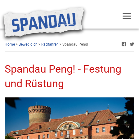
Home
>
Beweg dich
>
Radfahren
> Spandau Peng!
Spandau Peng! - Festung
und Rüstung